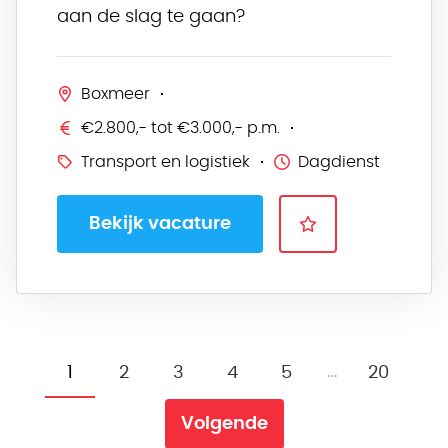
aan de slag te gaan?
Boxmeer
€2.800,- tot €3.000,- p.m.
Transport en logistiek
Dagdienst
Bekijk vacature
…
1
2
3
4
5
20
Volgende